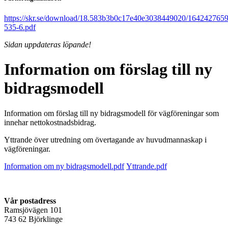
https://skr.se/download/18.583b3b0c17e40e3038449020/164242765
535-6.pdf
Sidan uppdateras löpande!
Information om förslag till ny
bidragsmodell
Information om förslag till ny bidragsmodell för vägföreningar som
innehar nettokostnadsbidrag.
Yttrande över utredning om övertagande av huvudmannaskap i
vägföreningar.
Information om ny bidragsmodell.pdf
Yttrande.pdf
Vår postadress
Ramsjövägen 101
743 62 Björklinge