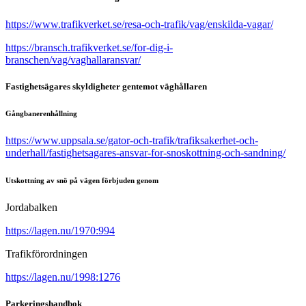
https://www.trafikverket.se/resa-och-trafik/vag/enskilda-vagar/
https://bransch.trafikverket.se/for-dig-i-
branschen/vag/vaghallaransvar/
Fastighetsägares skyldigheter gentemot väghållaren
Gångbanerenhållning
https://www.uppsala.se/gator-och-trafik/trafiksakerhet-och-
underhall/fastighetsagares-ansvar-for-snoskottning-och-sandning/
Utskottning av snö på vägen förbjuden genom
Jordabalken
https://lagen.nu/1970:994
Trafikförordningen
https://lagen.nu/1998:1276
Parkeringshandbok