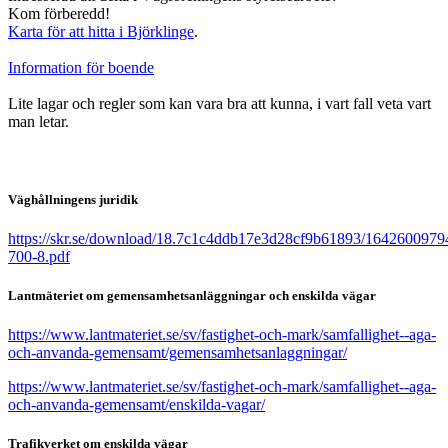
Kom förberedd!
Karta för att hitta i Björklinge
.
Information för boende
Lite lagar och regler som kan vara bra att kunna, i vart fall veta vart
man letar.
Väghållningens juridik
https://skr.se/download/18.7c1c4ddb17e3d28cf9b61893/1642600979
700-8.pdf
Lantmäteriet om gemensamhetsanläggningar
och enskilda vägar
https://www.lantmateriet.se/sv/fastighet-och-mark/samfallighet--aga-
och-anvanda-gemensamt/gemensamhetsanlaggningar/
https://www.lantmateriet.se/sv/fastighet-och-mark/samfallighet--aga-
och-anvanda-gemensamt/enskilda-vagar/
Trafikverket om enskilda vägar