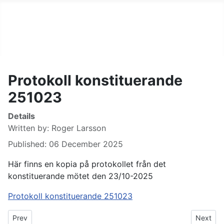
Björklinge vägförening
Protokoll konstituerande
251023
Details
Written by:
Roger Larsson
Published: 06 December 2025
Här finns en kopia på protokollet från det
konstituerande mötet den 23/10-2025
Protokoll konstituerande 251023
Previous article: Protokoll årsmöte 260630
Next art
Prev
Next