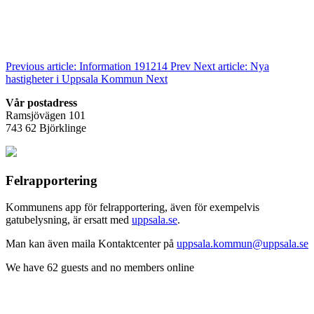
Previous article: Information 191214
Prev
Next article: Nya
hastigheter i Uppsala Kommun
Next
Vår postadress
Ramsjövägen 101
743 62 Björklinge
Felrapportering
Kommunens app för felrapportering, även för exempelvis
gatubelysning, är ersatt med
uppsala.se
.
Man kan även maila Kontaktcenter på
uppsala.kommun@uppsala.se
We have 62 guests and no members online