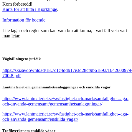
Kom förberedd!
Karta för att hitta i Björklinge
.
Information för boende
Lite lagar och regler som kan vara bra att kunna, i vart fall veta vart
man letar.
Väghållningens juridik
https://skr.se/download/18.7c1c4ddb17e3d28cf9b61893/1642600979
700-8.pdf
Lantmäteriet om gemensamhetsanläggningar
och enskilda vägar
https://www.lantmateriet.se/sv/fastighet-och-mark/samfallighet--aga-
och-anvanda-gemensamt/gemensamhetsanlaggningar/
https://www.lantmateriet.se/sv/fastighet-och-mark/samfallighet--aga-
och-anvanda-gemensamt/enskilda-vagar/
Trafikverket om enskilda vägar