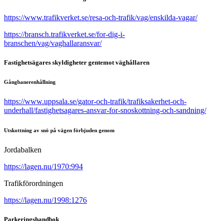
https://www.trafikverket.se/resa-och-trafik/vag/enskilda-vagar/
https://bransch.trafikverket.se/for-dig-i-
branschen/vag/vaghallaransvar/
Fastighetsägares skyldigheter gentemot väghållaren
Gångbanerenhållning
https://www.uppsala.se/gator-och-trafik/trafiksakerhet-och-
underhall/fastighetsagares-ansvar-for-snoskottning-och-sandning/
Utskottning av snö på vägen förbjuden genom
Jordabalken
https://lagen.nu/1970:994
Trafikförordningen
https://lagen.nu/1998:1276
Parkeringshandbok