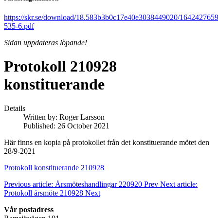
https://skr.se/download/18.583b3b0c17e40e3038449020/164242765
535-6.pdf
Sidan uppdateras löpande!
Protokoll 210928
konstituerande
Details
Written by:
Roger Larsson
Published: 26 October 2021
Här finns en kopia på protokollet från det konstituerande mötet den
28/9-2021
Protokoll konstituerande 210928
Previous article: Årsmöteshandlingar 220920
Prev
Next article:
Protokoll årsmöte 210928
Next
Vår postadress