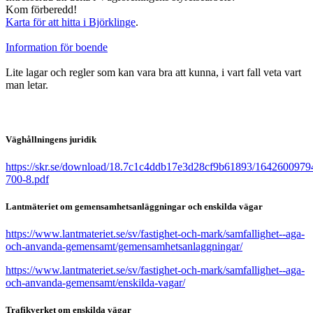
Kom förberedd!
Karta för att hitta i Björklinge
.
Information för boende
Lite lagar och regler som kan vara bra att kunna, i vart fall veta vart
man letar.
Väghållningens juridik
https://skr.se/download/18.7c1c4ddb17e3d28cf9b61893/1642600979
700-8.pdf
Lantmäteriet om gemensamhetsanläggningar
och enskilda vägar
https://www.lantmateriet.se/sv/fastighet-och-mark/samfallighet--aga-
och-anvanda-gemensamt/gemensamhetsanlaggningar/
https://www.lantmateriet.se/sv/fastighet-och-mark/samfallighet--aga-
och-anvanda-gemensamt/enskilda-vagar/
Trafikverket om enskilda vägar