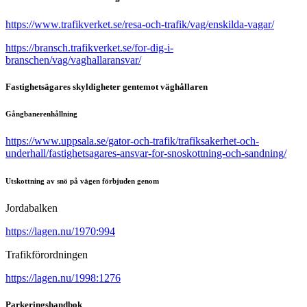
https://www.trafikverket.se/resa-och-trafik/vag/enskilda-vagar/
https://bransch.trafikverket.se/for-dig-i-
branschen/vag/vaghallaransvar/
Fastighetsägares skyldigheter gentemot väghållaren
Gångbanerenhållning
https://www.uppsala.se/gator-och-trafik/trafiksakerhet-och-
underhall/fastighetsagares-ansvar-for-snoskottning-och-sandning/
Utskottning av snö på vägen förbjuden genom
Jordabalken
https://lagen.nu/1970:994
Trafikförordningen
https://lagen.nu/1998:1276
Parkeringshandbok