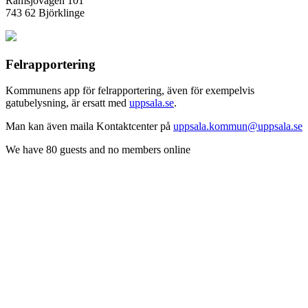
Ramsjövägen 101
743 62 Björklinge
Felrapportering
Kommunens app för felrapportering, även för exempelvis
gatubelysning, är ersatt med
uppsala.se
.
Man kan även maila Kontaktcenter på
uppsala.kommun@uppsala.se
We have 80 guests and no members online